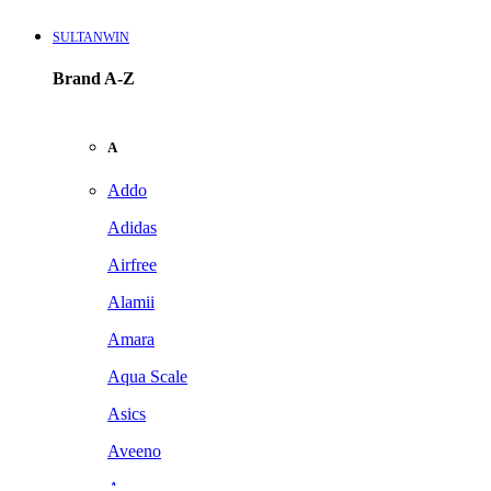
SULTANWIN
Brand A-Z
A
Addo
Adidas
Airfree
Alamii
Amara
Aqua Scale
Asics
Aveeno
Awan