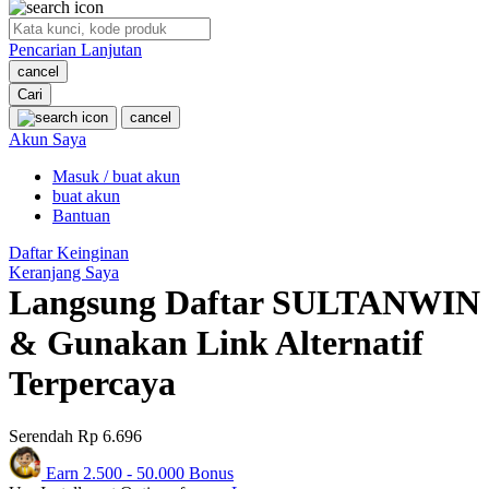
O
Pencarian Lanjutan
Oh Ma Grain
cancel
Okiedog
Cari
cancel
P
Akun Saya
Masuk / buat akun
Peachy
buat akun
Phil & Ted's
Bantuan
Philips Avent
Daftar Keinginan
Keranjang Saya
Pigeon
Langsung Daftar SULTANWIN
Playgro
& Gunakan Link Alternatif
Poled Global
Terpercaya
Ponycycle
Serendah
Rp 6.696
Puma
Earn
2.500
-
50.000
Bonus
Pureats