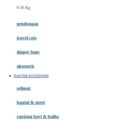
Felt So Sweet
0-36 Kg
Fisher Price
Flipper
gendongan
Friends Of Sally
travel cots
G
diaper bags
Gb
Geko
aksesoris
Graco
DAFTAR SULTANWIN
Gund
selimut
H
bantal & sprei
Habbie
Haenim
ranjang bayi & balita
Happy Horse