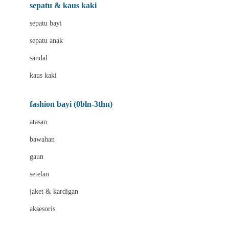
Beauty Barn
sepatu & kaus kaki
Bio Oil
sepatu bayi
Biolane
sepatu anak
Bite Fighters
sandal
Bizzi Growin
kaus kaki
Blackmores
fashion bayi (0bln-3thn)
Blooming Marvellous
atasan
Bonnels
bawahan
Bravado
gaun
Bruder
setelan
Brush Baby
jaket & kardigan
Buds Organics
aksesoris
Bugaboo
Buggygear