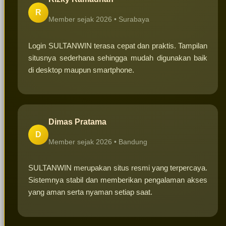
R
Member sejak 2026 •
Surabaya
Login SULTANWIN terasa cepat dan praktis. Tampilan
situsnya sederhana sehingga mudah digunakan baik
di desktop maupun smartphone.
Dimas Pratama
D
Member sejak 2026 •
Bandung
SULTANWIN merupakan situs resmi yang terpercaya.
Sistemnya stabil dan memberikan pengalaman akses
yang aman serta nyaman setiap saat.