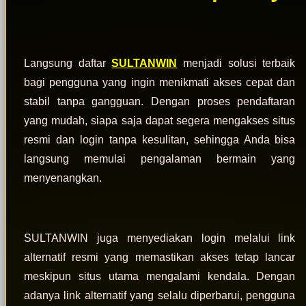
Langsung daftar
SULTANWIN
menjadi solusi terbaik
bagi pengguna yang ingin menikmati akses cepat dan
stabil tanpa gangguan. Dengan proses pendaftaran
yang mudah, siapa saja dapat segera mengakses situs
resmi dan login tanpa kesulitan, sehingga Anda bisa
langsung memulai pengalaman bermain yang
menyenangkan.
SULTANWIN juga menyediakan login melalui link
alternatif resmi yang memastikan akses tetap lancar
meskipun situs utama mengalami kendala. Dengan
adanya link alternatif yang selalu diperbarui, pengguna