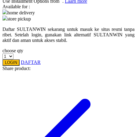
Use Installment Options from
.
Laarn more
Available for :
Q
home delivery
store pickup
QV Baby
Daftar SULTANWIN sekarang untuk masuk ke situs resmi tanpa
R
ribet. Setelah login, gunakan link alternatif SULTANWIN yang
aktif dan aman untuk akses stabil.
Real Shades
choose qty
Red Castle
DAFTAR
LOGIN
Ribbon Madness
Share product:
S
Sebamed
Silver Cross
Simply Idea
Skip Hop
Spectra